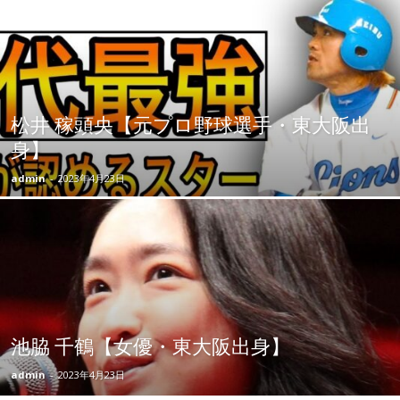
松井 稼頭央【元プロ野球選手・東大阪出
身】
admin
-
2023年4月23日
池脇 千鶴【女優・東大阪出身】
admin
-
2023年4月23日