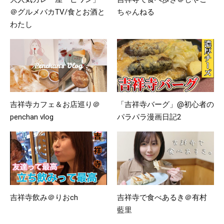
＠グルメバカTV/食とお酒と
ちゃんねる
わたし
吉祥寺カフェ＆お店巡り＠
「吉祥寺バーグ」@初心者の
penchan vlog
パラパラ漫画日記2
吉祥寺飲み＠りおch
吉祥寺で食べあるき＠有村
藍里