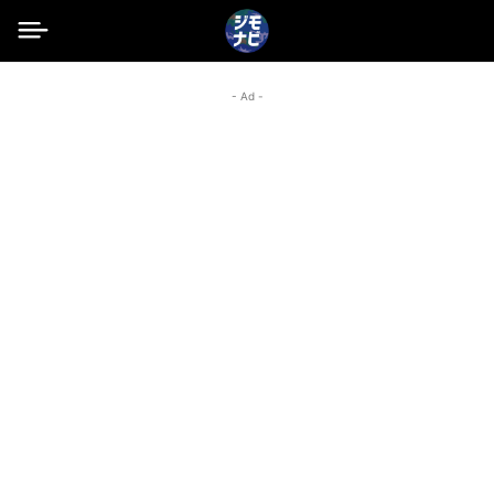
- Ad -