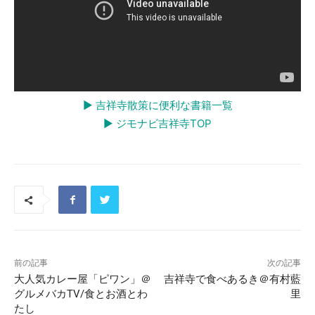
▶︎ 吉祥寺散策に便利な書籍一覧
▶︎ ジモナビ吉祥寺TOP
前の記事
次の記事
大人気カレー屋「ピワン」＠
吉祥寺で食べあるき＠有村藍
グルメバカTV/食とお酒とわ
里
たし